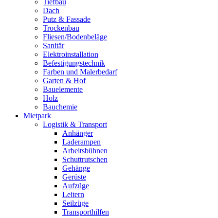
Tiefbau
Dach
Putz & Fassade
Trockenbau
Fliesen/Bodenbeläge
Sanitär
Elektroinstallation
Befestigungstechnik
Farben und Malerbedarf
Garten & Hof
Bauelemente
Holz
Bauchemie
Mietpark
Logistik & Transport
Anhänger
Laderampen
Arbeitsbühnen
Schuttrutschen
Gehänge
Gerüste
Aufzüge
Leitern
Seilzüge
Transporthilfen