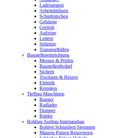
Laderampen
Arbeitsbühnen
Schuttrutschen
Gehänge
Gerüste
Aufzüge
Leitern
Seilzüge
Transporthilfen
Baustelleneinrichtung
Messen & Prüfen
Baustellenbedarf
Sichern
Trocknen & Heizen
Elektrik
Reinigen
Tiefbau Maschinen
Bagger
Radlader
Dumper
Rüttler
Rohbau Ausbau Innenausbau
Bohren Schrauben Stemmen
Mauern Putzen Renovieren