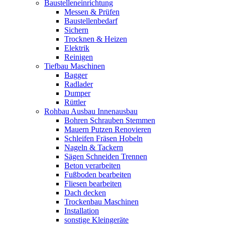
Baustelleneinrichtung
Messen & Prüfen
Baustellenbedarf
Sichern
Trocknen & Heizen
Elektrik
Reinigen
Tiefbau Maschinen
Bagger
Radlader
Dumper
Rüttler
Rohbau Ausbau Innenausbau
Bohren Schrauben Stemmen
Mauern Putzen Renovieren
Schleifen Fräsen Hobeln
Nageln & Tackern
Sägen Schneiden Trennen
Beton verarbeiten
Fußboden bearbeiten
Fliesen bearbeiten
Dach decken
Trockenbau Maschinen
Installation
sonstige Kleingeräte