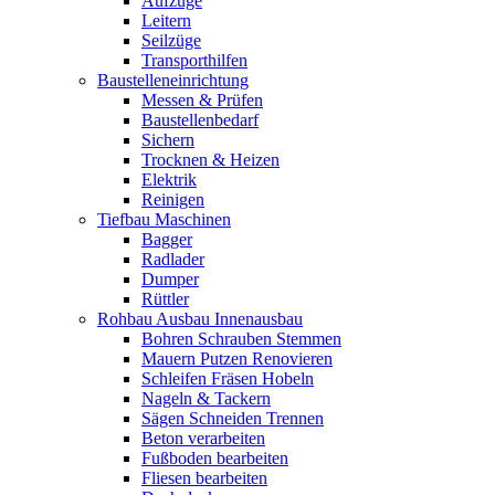
Aufzüge
Leitern
Seilzüge
Transporthilfen
Baustelleneinrichtung
Messen & Prüfen
Baustellenbedarf
Sichern
Trocknen & Heizen
Elektrik
Reinigen
Tiefbau Maschinen
Bagger
Radlader
Dumper
Rüttler
Rohbau Ausbau Innenausbau
Bohren Schrauben Stemmen
Mauern Putzen Renovieren
Schleifen Fräsen Hobeln
Nageln & Tackern
Sägen Schneiden Trennen
Beton verarbeiten
Fußboden bearbeiten
Fliesen bearbeiten