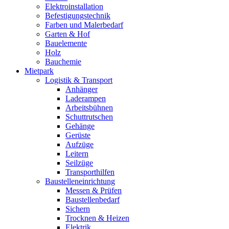
Elektroinstallation
Befestigungstechnik
Farben und Malerbedarf
Garten & Hof
Bauelemente
Holz
Bauchemie
Mietpark
Logistik & Transport
Anhänger
Laderampen
Arbeitsbühnen
Schuttrutschen
Gehänge
Gerüste
Aufzüge
Leitern
Seilzüge
Transporthilfen
Baustelleneinrichtung
Messen & Prüfen
Baustellenbedarf
Sichern
Trocknen & Heizen
Elektrik