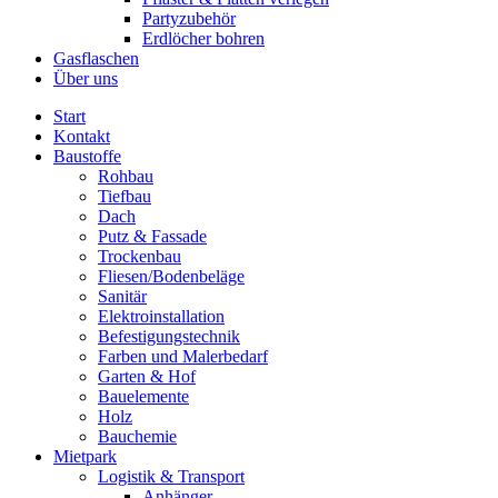
Partyzubehör
Erdlöcher bohren
Gasflaschen
Über uns
Start
Kontakt
Baustoffe
Rohbau
Tiefbau
Dach
Putz & Fassade
Trockenbau
Fliesen/Bodenbeläge
Sanitär
Elektroinstallation
Befestigungstechnik
Farben und Malerbedarf
Garten & Hof
Bauelemente
Holz
Bauchemie
Mietpark
Logistik & Transport
Anhänger