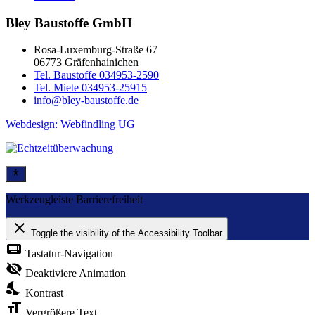
Bley Baustoffe GmbH
Rosa-Luxemburg-Straße 67
06773 Gräfenhainichen
Tel. Baustoffe 034953-2590
Tel. Miete 034953-25915
info@bley-baustoffe.de
Webdesign: Webfindling UG
Werkzeugleiste Barrierefreiheit
close
Toggle the visibility of the Accessibility Toolbar
keyboard
Tastatur-Navigation
visibility_off
Deaktiviere Animation
nights_stay
Kontrast
format_size
Vergrößere Text