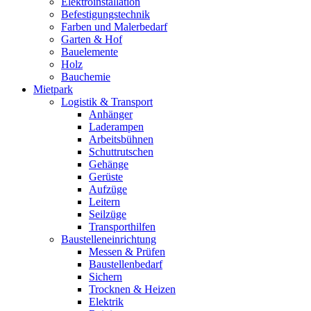
Elektroinstallation
Befestigungstechnik
Farben und Malerbedarf
Garten & Hof
Bauelemente
Holz
Bauchemie
Mietpark
Logistik & Transport
Anhänger
Laderampen
Arbeitsbühnen
Schuttrutschen
Gehänge
Gerüste
Aufzüge
Leitern
Seilzüge
Transporthilfen
Baustelleneinrichtung
Messen & Prüfen
Baustellenbedarf
Sichern
Trocknen & Heizen
Elektrik