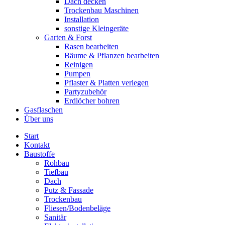
Dach decken
Trockenbau Maschinen
Installation
sonstige Kleingeräte
Garten & Forst
Rasen bearbeiten
Bäume & Pflanzen bearbeiten
Reinigen
Pumpen
Pflaster & Platten verlegen
Partyzubehör
Erdlöcher bohren
Gasflaschen
Über uns
Start
Kontakt
Baustoffe
Rohbau
Tiefbau
Dach
Putz & Fassade
Trockenbau
Fliesen/Bodenbeläge
Sanitär