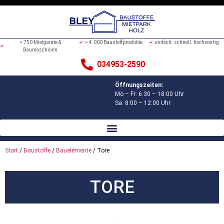
> 750 Mietgeräte &
> 4.000 Baustoffprodukte
einfach. schnell. hochwertig.
Baumaschinen
034953-2590
Öffnungszeiten:
Mo – Fr: 6:30 – 18:00 Uhr
Sa: 8:00 – 12:00 Uhr
Start
/
Baustoffe
/
Bauelemente
/ Tore
TORE