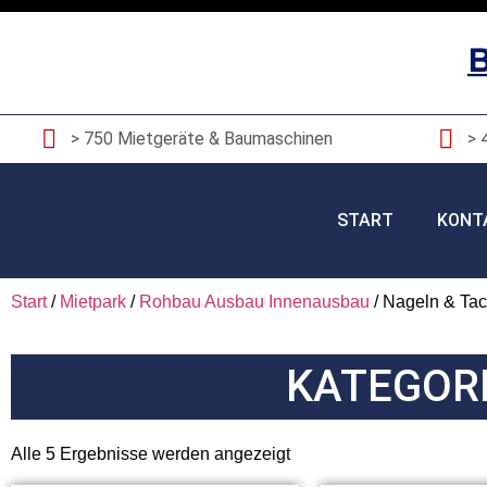
> 750 Mietgeräte & Baumaschinen
> 
START
KONT
Start
/
Mietpark
/
Rohbau Ausbau Innenausbau
/ Nageln & Ta
KATEGORI
Alle 5 Ergebnisse werden angezeigt