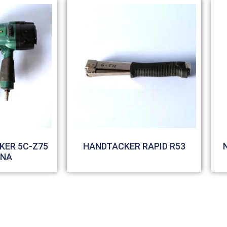
KER 5C-Z75
HANDTACKER RAPID R53
HNA