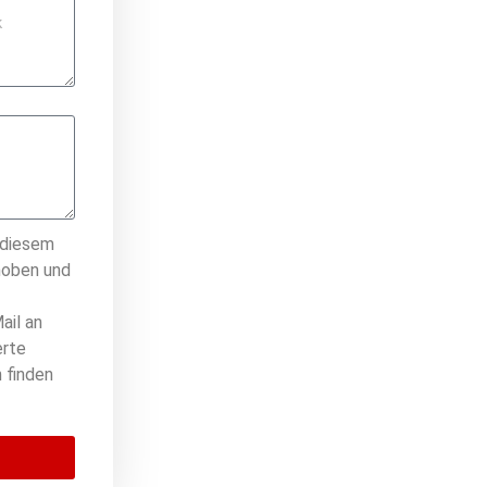
 diesem
hoben und
ail an
erte
 finden