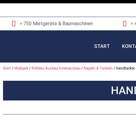
> 750 Mietgeräte & Baumaschinen
> 
START
KONT
Start
/
Mietpark
/
Rohbau Ausbau Innenausbau
/
Nageln & Tackern
/ Handtacker
HAND