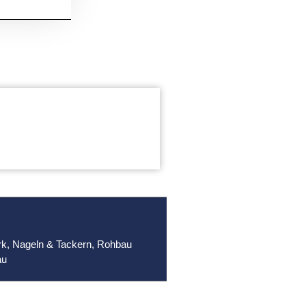
rk
,
Nageln & Tackern
,
Rohbau
au