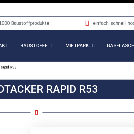
4.000 Baustoffprodukte
einfach. schnell. ho
AKT
BAUSTOFFE
MIETPARK
GASFLASC
 Rapid R53
TACKER RAPID R53