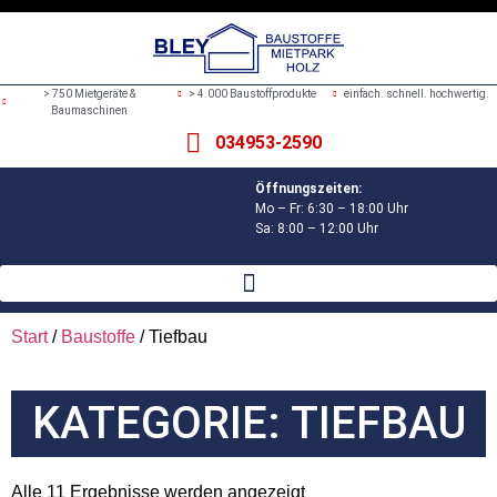
> 750 Mietgeräte &
> 4.000 Baustoffprodukte
einfach. schnell. hochwertig.
Baumaschinen
034953-2590
Öffnungszeiten:
Mo – Fr: 6:30 – 18:00 Uhr
Sa: 8:00 – 12:00 Uhr
Start
/
Baustoffe
/ Tiefbau
KATEGORIE: TIEFBAU
Alle 11 Ergebnisse werden angezeigt