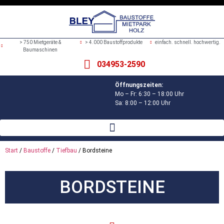
> 750 Mietgeräte &
> 4.000 Baustoffprodukte
einfach. schnell. hochwertig.
Baumaschinen
034953-2590
Öffnungszeiten:
Mo – Fr: 6:30 – 18:00 Uhr
Sa: 8:00 – 12:00 Uhr
Start
/
Baustoffe
/
Tiefbau
/ Bordsteine
BORDSTEINE