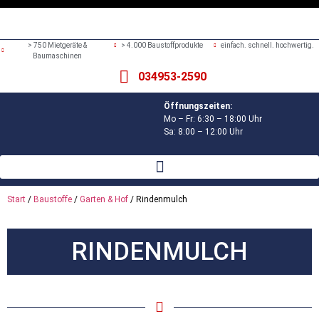
> 750 Mietgeräte &
> 4.000 Baustoffprodukte
einfach. schnell. hochwertig.
Baumaschinen
034953-2590
Öffnungszeiten:
Mo – Fr: 6:30 – 18:00 Uhr
Sa: 8:00 – 12:00 Uhr
Start
/
Baustoffe
/
Garten & Hof
/ Rindenmulch
RINDENMULCH