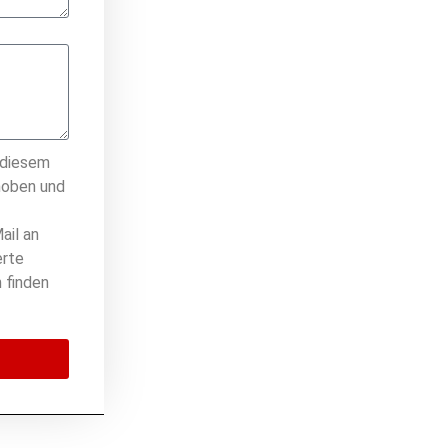
 diesem
hoben und
ail an
erte
 finden