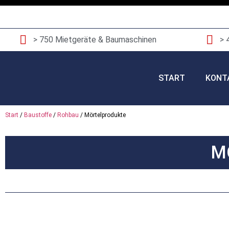
> 750 Mietgeräte & Baumaschinen
> 
START
KONT
Start
/
Baustoffe
/
Rohbau
/ Mörtelprodukte
M