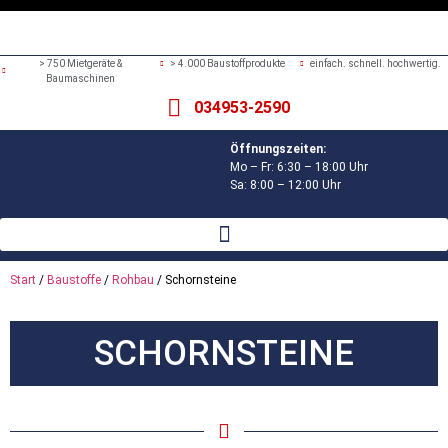
> 750 Mietgeräte &
> 4.000 Baustoffprodukte
einfach. schnell. hochwertig.
Baumaschinen
034953-2590
Öffnungszeiten:
Mo – Fr: 6:30 – 18:00 Uhr
Sa: 8:00 – 12:00 Uhr
Start
/
Baustoffe
/
Rohbau
/ Schornsteine
SCHORNSTEINE