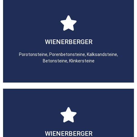
zum Lieferanten
WIENERBERGER
Porotonsteine, Porenbetonsteine, Kalksandsteine,
Betonsteine, Klinkersteine
zum Lieferanten
WIENERBERGER