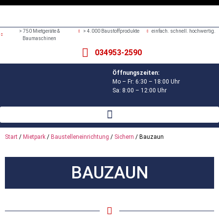
> 750 Mietgeräte &
> 4.000 Baustoffprodukte
einfach. schnell. hochwertig.
Baumaschinen
034953-2590
Öffnungszeiten:
Mo – Fr: 6:30 – 18:00 Uhr
Sa: 8:00 – 12:00 Uhr
Start
/
Mietpark
/
Baustelleneinrichtung
/
Sichern
/ Bauzaun
BAUZAUN