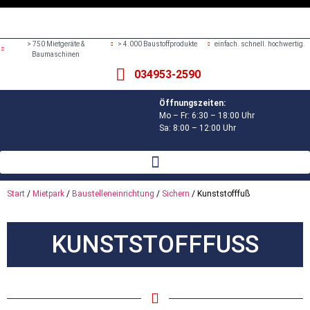
> 750 Mietgeräte &
> 4.000 Baustoffprodukte
einfach. schnell. hochwertig.
Baumaschinen
034953-2590
Öffnungszeiten:
Mo – Fr: 6:30 – 18:00 Uhr
Sa: 8:00 – 12:00 Uhr
Start
/
Mietpark
/
Baustelleneinrichtung
/
Sichern
/ Kunststofffuß
KUNSTSTOFFFUSS