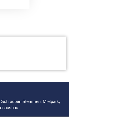
n Schrauben Stemmen
,
Mietpark
,
nenausbau