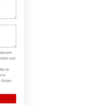
 diesem
hoben und
ail an
erte
 finden