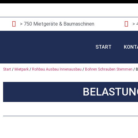
> 750 Mietgeräte & Baumaschinen
> 
START
KONT
Start
/
Mietpark
/
Rohbau Ausbau Innenausbau
/
Bohren Schrauben Stemmen
/ B
BELASTUN