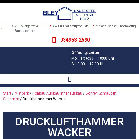
> 750 Mietgeräte &
> 4.000 Baustoffprodukte
einfach. schnell. hochwertig.
Baumaschinen
034953-2590
Öffnungszeiten:
Mo – Fr: 6:30 – 18:00 Uhr
Sa: 8:00 – 12:00 Uhr
Start
/
Mietpark
/
Rohbau Ausbau Innenausbau
/
Bohren Schrauben
Stemmen
/ Drucklufthammer Wacker
DRUCKLUFTHAMMER
WACKER