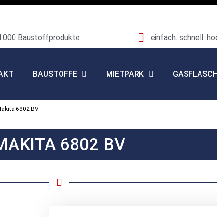
4.000 Baustoffprodukte
einfach. schnell. ho
AKT
BAUSTOFFE
MIETPARK
GASFLASC
Makita 6802 BV
MAKITA 6802 BV