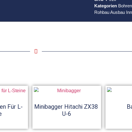
Kategorien
Bohre
Rohbau Ausbau In
en Für L-
Minibagger Hitachi ZX38
B
e
U-6