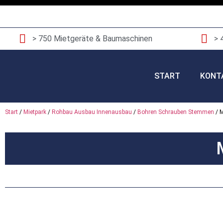
> 750 Mietgeräte & Baumaschinen
> 
START
KONT
Start
/
Mietpark
/
Rohbau Ausbau Innenausbau
/
Bohren Schrauben Stemmen
/ 