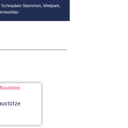
n Schrauben Stemmen
,
Mietpark
,
nenausbau
austütze