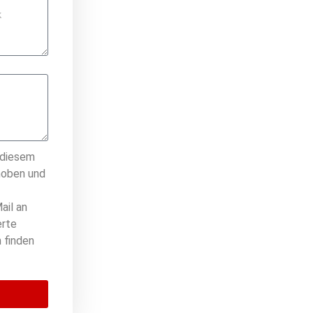
 diesem
hoben und
ail an
erte
 finden