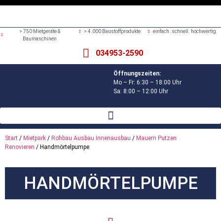
> 750 Mietgeräte &
> 4.000 Baustoffprodukte
einfach. schnell. hochwertig.
Baumaschinen
034953-2590
Öffnungszeiten:
Mo – Fr: 6:30 – 18:00 Uhr
Sa: 8:00 – 12:00 Uhr
Start
/
Mietpark
/
Rohbau Ausbau Innenausbau
/
Mauern Putzen
Renovieren
/ Handmörtelpumpe
HANDMÖRTELPUMPE