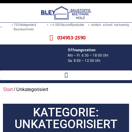
> 750 Mietgeräte &
> 4.000 Baustoffprodukte
einfach. schnell. hochwertig.
Baumaschinen
034953-2590
Öffnungszeiten:
Mo – Fr: 6:30 – 18:00 Uhr
Sa: 8:00 – 12:00 Uhr
Start
/ Unkategorisiert
KATEGORIE:
UNKATEGORISIERT