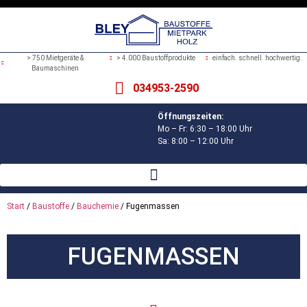
> 750 Mietgeräte &
> 4.000 Baustoffprodukte
einfach. schnell. hochwertig.
Baumaschinen
034953-2590
Öffnungszeiten:
Mo – Fr: 6:30 – 18:00 Uhr
Sa: 8:00 – 12:00 Uhr
Start
/
Baustoffe
/
Bauchemie
/ Fugenmassen
FUGENMASSEN