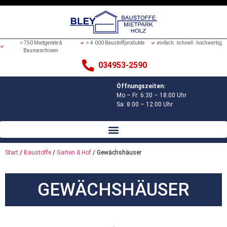
> 750 Mietgeräte &
> 4.000 Baustoffprodukte
einfach. schnell. hochwertig.
Baumaschinen
034953-2590
Öffnungszeiten:
Mo – Fr: 6:30 – 18:00 Uhr
Sa: 8:00 – 12:00 Uhr
Start
/
Baustoffe
/
Garten & Hof
/ Gewächshäuser
GEWÄCHSHÄUSER