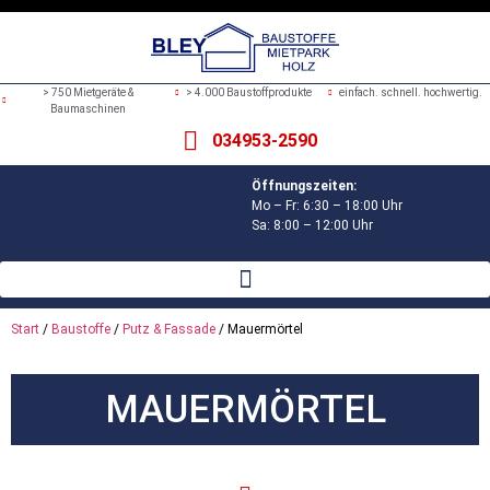
> 750 Mietgeräte &
> 4.000 Baustoffprodukte
einfach. schnell. hochwertig.
Baumaschinen
034953-2590
Öffnungszeiten:
Mo – Fr: 6:30 – 18:00 Uhr
Sa: 8:00 – 12:00 Uhr
Start
/
Baustoffe
/
Putz & Fassade
/ Mauermörtel
MAUERMÖRTEL