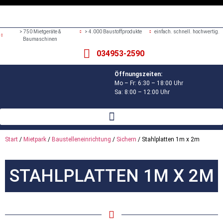
> 750 Mietgeräte &
> 4.000 Baustoffprodukte
einfach. schnell. hochwertig.
Baumaschinen
034953-2590
Öffnungszeiten:
Mo – Fr: 6:30 – 18:00 Uhr
Sa: 8:00 – 12:00 Uhr
Start
/
Mietpark
/
Baustelleneinrichtung
/
Sichern
/ Stahlplatten 1m x 2m
STAHLPLATTEN 1M X 2M