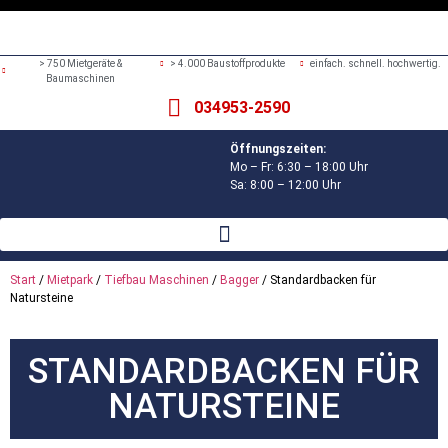
> 750 Mietgeräte &
> 4.000 Baustoffprodukte
einfach. schnell. hochwertig.
Baumaschinen
034953-2590
Öffnungszeiten:
Mo – Fr: 6:30 – 18:00 Uhr
Sa: 8:00 – 12:00 Uhr
Start
/
Mietpark
/
Tiefbau Maschinen
/
Bagger
/ Standardbacken für
Natursteine
STANDARDBACKEN FÜR
NATURSTEINE