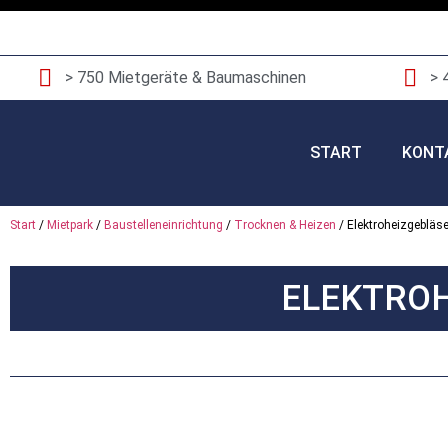
> 750 Mietgeräte & Baumaschinen
> 
START
KONT
Start
/
Mietpark
/
Baustelleneinrichtung
/
Trocknen & Heizen
/ Elektroheizgeblä
ELEKTROH