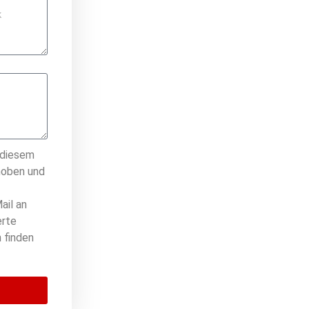
 diesem
hoben und
ail an
erte
 finden