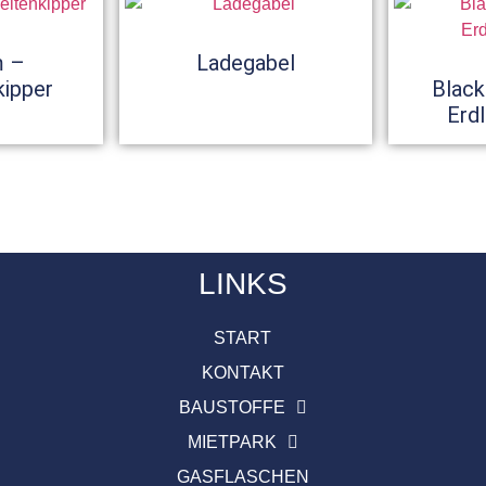
m –
Ladegabel
kipper
Black
Erd
LINKS
START
KONTAKT
BAUSTOFFE
MIETPARK
GASFLASCHEN