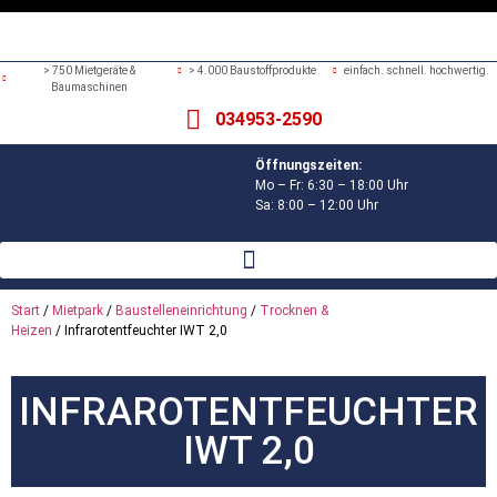
> 750 Mietgeräte &
> 4.000 Baustoffprodukte
einfach. schnell. hochwertig.
Baumaschinen
034953-2590
Öffnungszeiten:
Mo – Fr: 6:30 – 18:00 Uhr
Sa: 8:00 – 12:00 Uhr
Start
/
Mietpark
/
Baustelleneinrichtung
/
Trocknen &
Heizen
/ Infrarotentfeuchter IWT 2,0
INFRAROTENTFEUCHTER
IWT 2,0