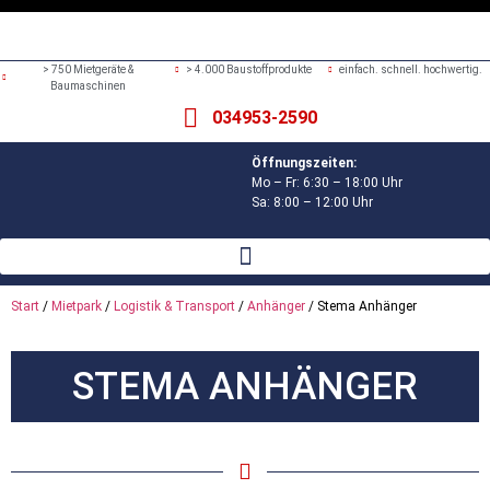
> 750 Mietgeräte &
> 4.000 Baustoffprodukte
einfach. schnell. hochwertig.
Baumaschinen
034953-2590
Öffnungszeiten:
Mo – Fr: 6:30 – 18:00 Uhr
Sa: 8:00 – 12:00 Uhr
Start
/
Mietpark
/
Logistik & Transport
/
Anhänger
/ Stema Anhänger
STEMA ANHÄNGER