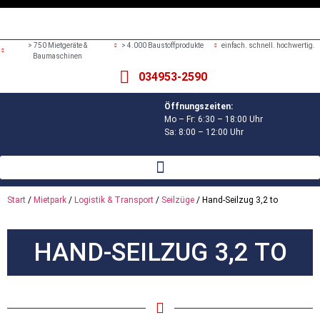
> 750 Mietgeräte &
> 4.000 Baustoffprodukte
einfach. schnell. hochwertig.
Baumaschinen
034953-2590
Öffnungszeiten:
Mo – Fr: 6:30 – 18:00 Uhr
Sa: 8:00 – 12:00 Uhr
Start
/
Mietpark
/
Logistik & Transport
/
Seilzüge
/ Hand-Seilzug 3,2 to
HAND-SEILZUG 3,2 TO