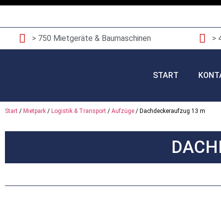
> 750 Mietgeräte & Baumaschinen
> 
START
KONT
Start
/
Mietpark
/
Logistik & Transport
/
Aufzüge
/ Dachdeckeraufzug 13 m
DACH