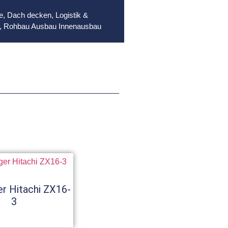
e
,
Dach decken
,
Logistik &
,
Rohbau Ausbau Innenausbau
r Hitachi ZX16-
3