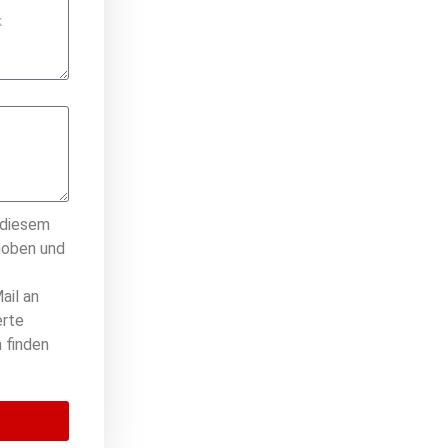
 diesem
hoben und
ail an
erte
 finden