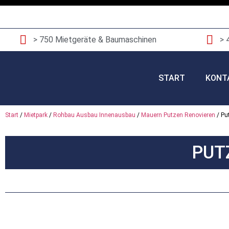
> 750 Mietgeräte & Baumaschinen
> 
START
KONT
Start
/
Mietpark
/
Rohbau Ausbau Innenausbau
/
Mauern Putzen Renovieren
/ Pu
PUT