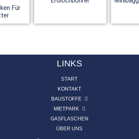
Erdlochbohrer
Minibagg
ken Für
tter
LINKS
START
KONTAKT
BAUSTOFFE
MIETPARK
GASFLASCHEN
ÜBER UNS