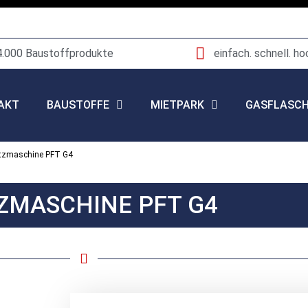
4.000 Baustoffprodukte
einfach. schnell. ho
AKT
BAUSTOFFE
MIETPARK
GASFLASC
tzmaschine PFT G4
ZMASCHINE PFT G4