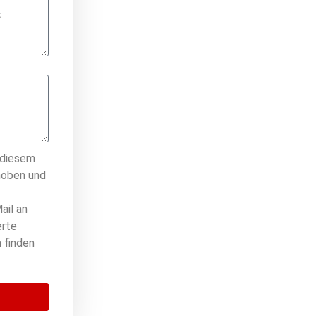
 diesem
hoben und
ail an
erte
 finden