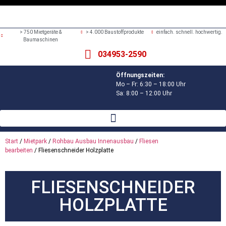
> 750 Mietgeräte &
> 4.000 Baustoffprodukte
einfach. schnell. hochwertig.
Baumaschinen
034953-2590
Öffnungszeiten:
Mo – Fr: 6:30 – 18:00 Uhr
Sa: 8:00 – 12:00 Uhr
Start
/
Mietpark
/
Rohbau Ausbau Innenausbau
/
Fliesen
bearbeiten
/ Fliesenschneider Holzplatte
FLIESENSCHNEIDER
HOLZPLATTE