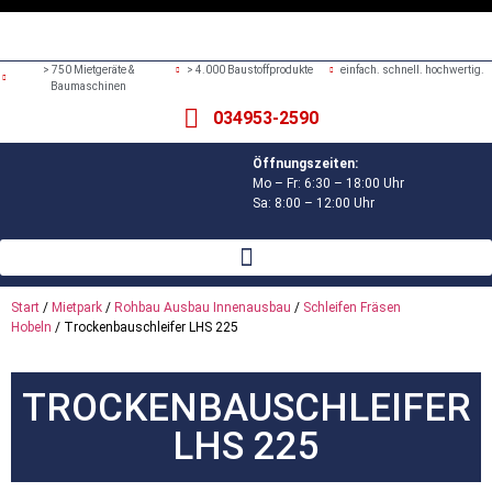
> 750 Mietgeräte &
> 4.000 Baustoffprodukte
einfach. schnell. hochwertig.
Baumaschinen
034953-2590
Öffnungszeiten:
Mo – Fr: 6:30 – 18:00 Uhr
Sa: 8:00 – 12:00 Uhr
Start
/
Mietpark
/
Rohbau Ausbau Innenausbau
/
Schleifen Fräsen
Hobeln
/ Trockenbauschleifer LHS 225
TROCKENBAUSCHLEIFER
LHS 225